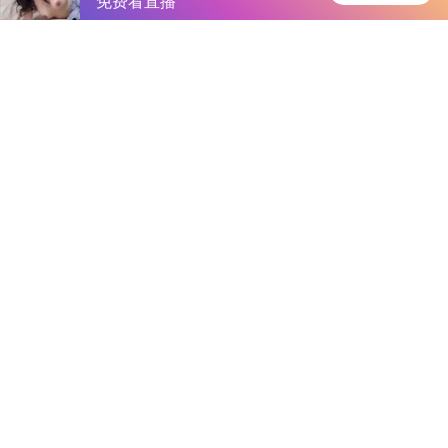
游民星空
首页
安卓软件
安卓游戏
专题
主页
>
手机软件
>
其他
> 魅影app下载免费版
魅影app下载免费版
大小：238.2MB
类别：其他
语言：简体中文
系统：Android or ios
更新时间：2025-06-18 10:19:40
立即下载
详情
相关
排行